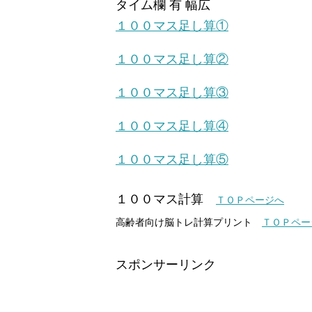
タイム欄 有 幅広
１００マス足し算①
１００マス足し算②
１００マス足し算③
１００マス足し算④
１００マス足し算⑤
１００マス計算
ＴＯＰページへ
高齢者向け脳トレ計算プリント
ＴＯＰペー
スポンサーリンク