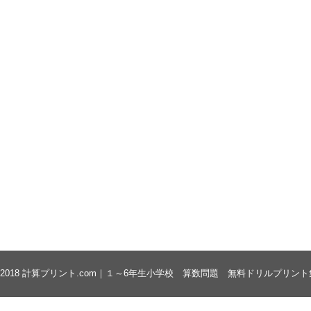
 2018
計算プリント.com｜１～6年生小学校 算数問題 無料ドリルプリント