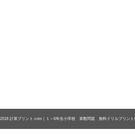
 2018
計算プリント.com｜１～6年生小学校 算数問題 無料ドリルプリント