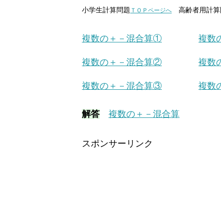
小学生計算問題
高齢者用計算
ＴＯＰページへ
複数の＋－混合算①
複数
複数の＋－混合算②
複数
複数の＋－混合算③
複数
解答
複数の＋－混合算
スポンサーリンク