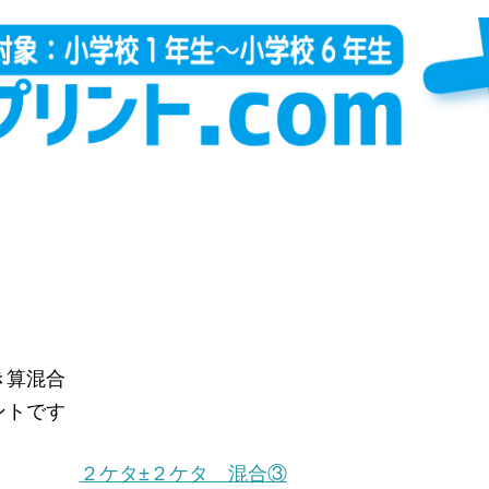
き算混合
ントです
２ケタ±２ケタ 混合③