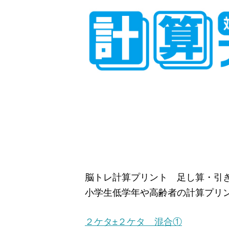
脳トレ計算プリント 足し算・引
小学生低学年や高齢者の計算プリ
２ケタ±２ケタ 混合①