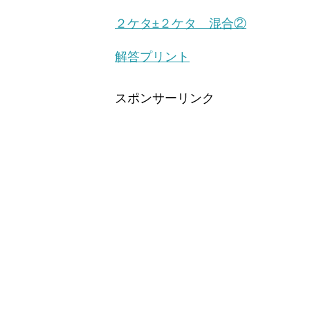
２ケタ±２ケタ 混合②
解答プリント
スポンサーリンク