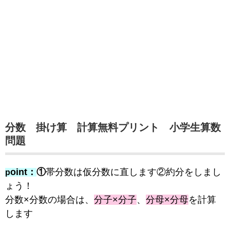
分数 掛け算 計算無料プリント 小学生算数
問題
oint：
①
帯分数は仮分数に直します②約分をしまし
p
ょう！
分数×分数の場合は、
分子×分子
、
分母×分母
を計算
します