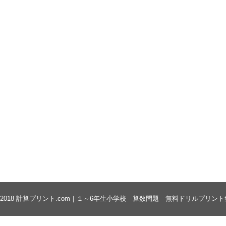
 2018
計算プリント.com｜１～6年生小学校 算数問題 無料ドリルプリント