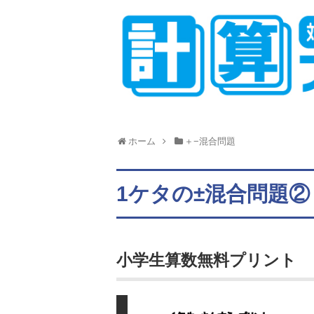
ホーム
＋−混合問題
1ケタの±混合問題②
小学生算数無料プリント