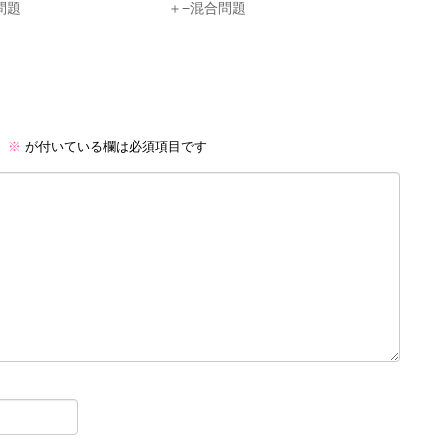
問題
＋−混合問題
。
※
が付いている欄は必須項目です