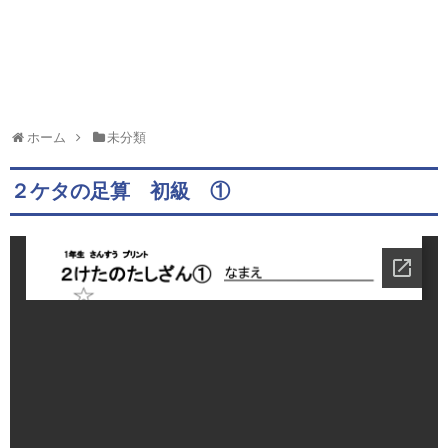
ホーム
未分類
２ケタの足算 初級 ①