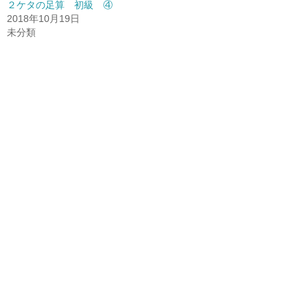
２ケタの足算 初級 ④
2018年10月19日
未分類