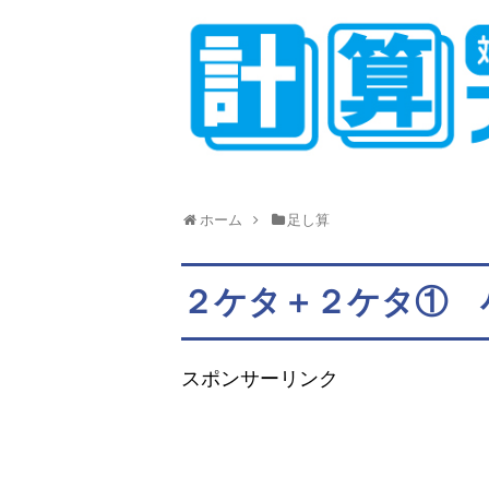
ホーム
足し算
２ケタ＋２ケタ① 
スポンサーリンク