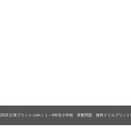
 2018
計算プリント.com｜１～6年生小学校 算数問題 無料ドリルプリント