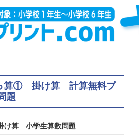
っ算① 掛け算 計算無料プ
問題
掛け算 小学生算数問題