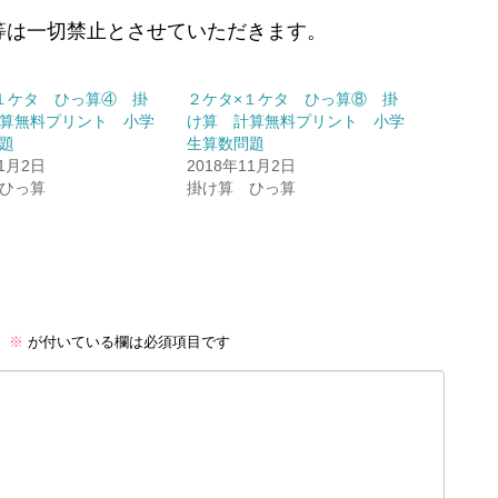
等は一切禁止とさせていただきます。
１ケタ ひっ算④ 掛
２ケタ×１ケタ ひっ算⑧ 掛
算無料プリント 小学
け算 計算無料プリント 小学
題
生算数問題
11月2日
2018年11月2日
ひっ算
掛け算 ひっ算
。
※
が付いている欄は必須項目です