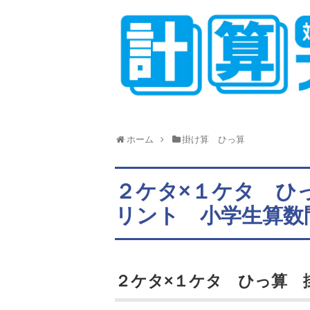
ホーム
掛け算 ひっ算
２ケタ×１ケタ ひ
リント 小学生算数
２ケタ×１ケタ ひっ算 