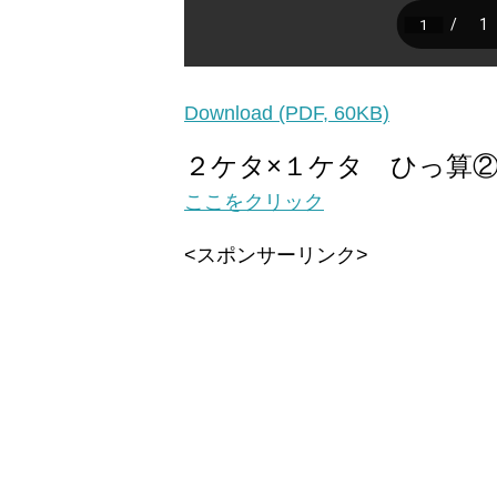
Download (PDF, 60KB)
２ケタ×１ケタ ひっ算
ここをクリック
<スポンサーリンク>