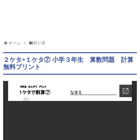
ホーム
割り算
２ケタ÷１ケタ⑦ 小学３年生 算数問題 計算
無料プリント