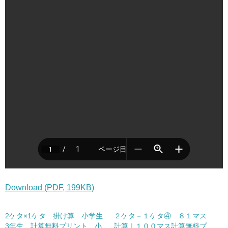
Download (PDF, 199KB)
2ケタ×1ケタ 掛け算 小学生
２ケタ－１ケタ④ ８１マス
3年生 計算無料プリント 小
計算｜１００マス計算無料プ