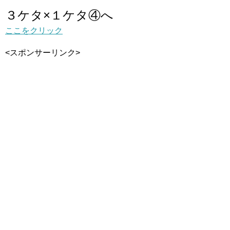
３ケタ×１ケタ④へ
ここをクリック
<スポンサーリンク>