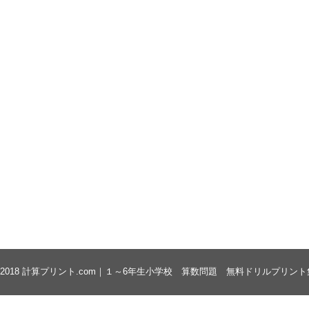
 2018
計算プリント.com｜１～6年生小学校 算数問題 無料ドリルプリント