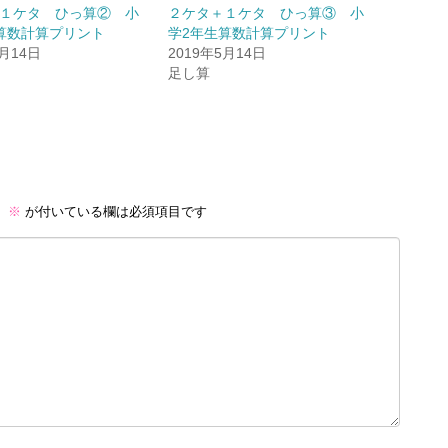
１ケタ ひっ算② 小
２ケタ＋１ケタ ひっ算③ 小
算数計算プリント
学2年生算数計算プリント
5月14日
2019年5月14日
足し算
。
※
が付いている欄は必須項目です