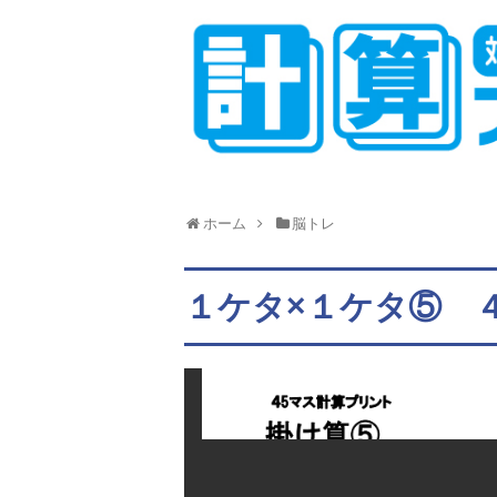
ホーム
脳トレ
１ケタ×１ケタ⑤ 