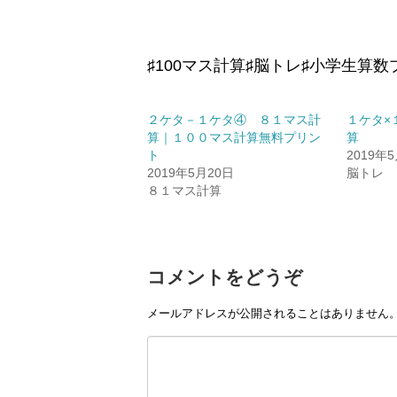
♯100マス計算♯脳トレ♯小学生算
２ケタ－１ケタ④ ８１マス計
１ケタ×
算｜１００マス計算無料プリン
算
ト
2019年
2019年5月20日
脳トレ
８１マス計算
コメントをどうぞ
メールアドレスが公開されることはありません