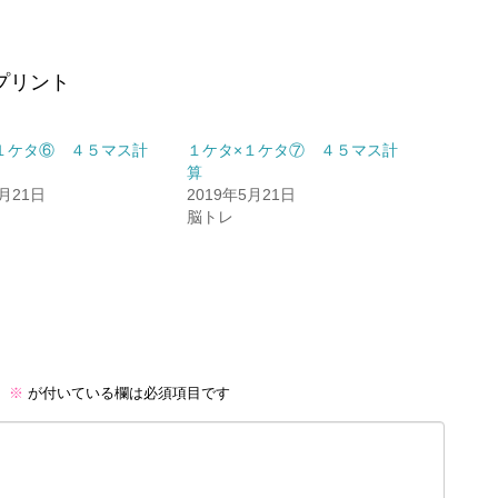
数プリント
１ケタ⑥ ４５マス計
１ケタ×１ケタ⑦ ４５マス計
算
5月21日
2019年5月21日
脳トレ
。
※
が付いている欄は必須項目です