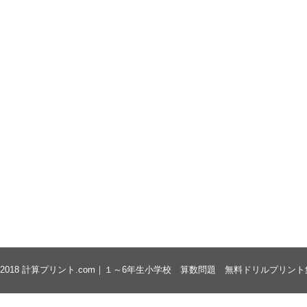
 2018
計算プリント.com｜１～6年生小学校 算数問題 無料ドリルプリント