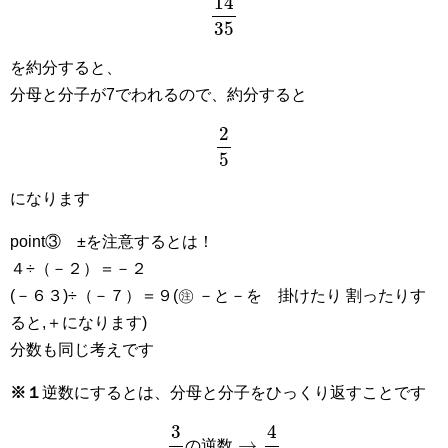
を約分すると、
分母と分子が7でわれるので、約分すると
2
5
になります
point③ ±を注意するとは！
４÷（－２）＝－２
(－６３)÷（－７）＝９(㊟ －と－を 掛けたり 割ったりす
ると,＋になります)
分数も同じ考えです
※１
逆数にするとは、分母と分子をひっくり返すことです
3
4
の
逆
数
→
4
3