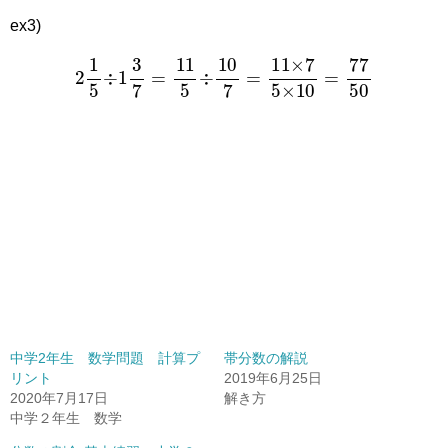
ex3)
2
1
5
÷
1
3
7
=
11
5
÷
10
7
=
11
×
7
5
×
10
=
77
50
中学2年生 数学問題 計算プ
帯分数の解説
リント
2019年6月25日
2020年7月17日
解き方
中学２年生 数学