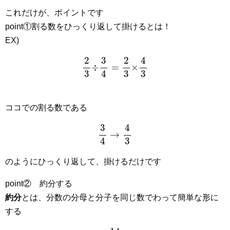
これだけが、ポイントです
point①割る数をひっくり返して掛けるとは！
EX)
2
3
÷
3
4
=
2
3
×
4
3
ココでの割る数である
3
4
→
4
3
のようにひっくり返して、掛けるだけです
point② 約分する
約分
とは、分数の分母と分子を同じ数でわって簡単な形に
する
14
35