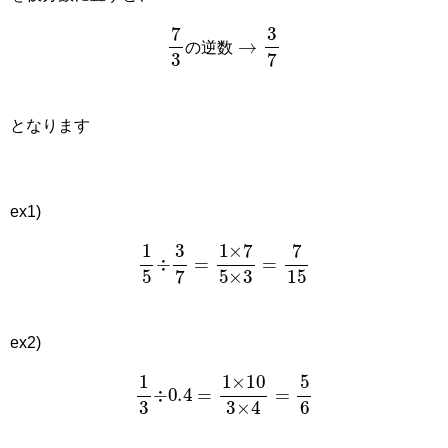
7
3
の
逆
数
→
3
7
の
逆
数
となります
ex1)
1
5
÷
3
7
=
1
×
7
5
×
3
=
7
15
ex2)
1
3
÷
0.4
=
1
×
10
3
×
4
=
5
6