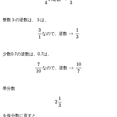
の
逆
数
整数３の逆数は、３は、
3
1
な
の
で
、
逆
数
→
1
3
な
の
で
、
逆
数
少数0.7の逆数は、0.7は、
7
10
な
の
で
、
逆
数
→
10
7
な
の
で
、
逆
数
帯分数
2
1
3
を仮分数に直すと、