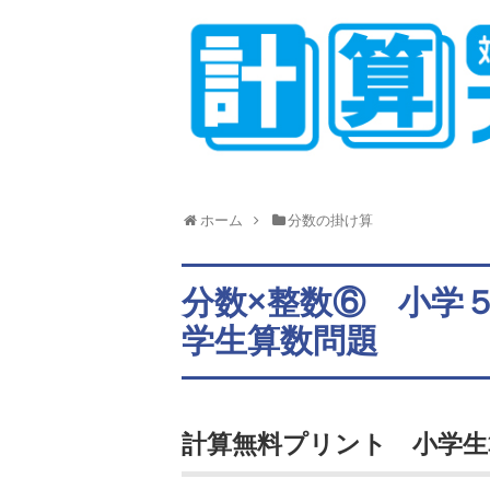
ホーム
分数の掛け算
分数×整数⑥ 小学
学生算数問題
計算無料プリント 小学生