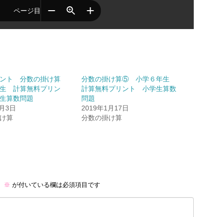
リント 分数の掛け算
分数の掛け算⑤ 小学６年生
生 計算無料プリン
計算無料プリント 小学生算数
生算数問題
問題
9月3日
2019年1月17日
け算
分数の掛け算
。
※
が付いている欄は必須項目です