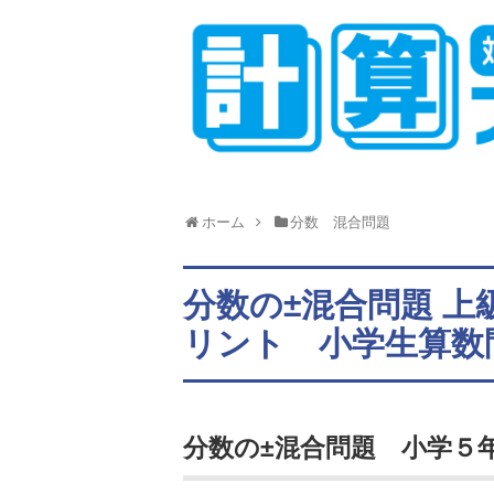
ホーム
分数 混合問題
分数の±混合問題 
リント 小学生算数
分数の±混合問題 小学５