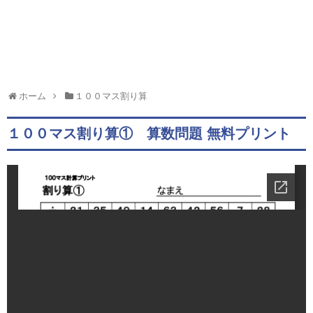
ホーム
１００マス割り算
１００マス割り算① 算数問題 無料プリント