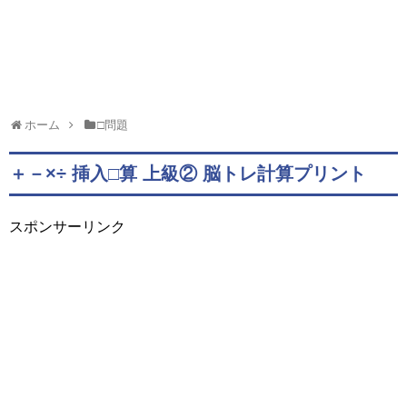
ホーム
□問題
＋－×÷ 挿入□算 上級② 脳トレ計算プリント
スポンサーリンク