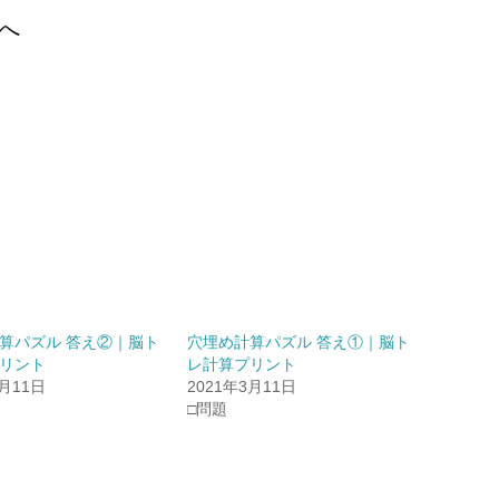
へ
算パズル 答え②｜脳ト
穴埋め計算パズル 答え①｜脳ト
リント
レ計算プリント
3月11日
2021年3月11日
□問題