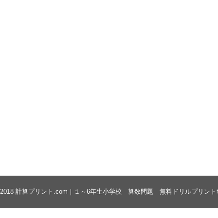
 2018
計算プリント.com｜１～6年生小学校 算数問題 無料ドリルプリント