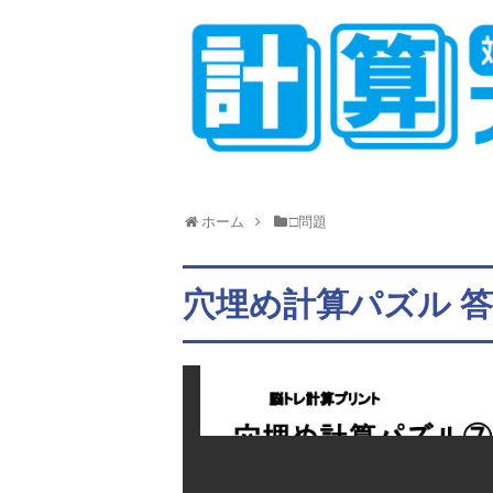
ホーム
□問題
穴埋め計算パズル 