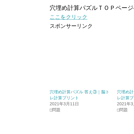
穴埋め計算パズルＴＯＰページ
ここをクリック
スポンサーリンク
穴埋め計算パズル 答え③｜脳ト
穴埋め計
レ計算プリント
レ計算プ
2021年3月11日
2021年
□問題
□問題