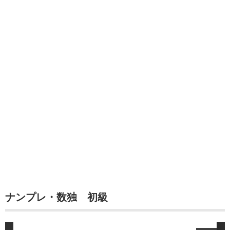
ナンプレ・数独 初級