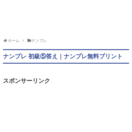
ホーム
ナンプレ
ナンプレ 初級⑤答え｜ナンプレ無料プリント
スポンサーリンク