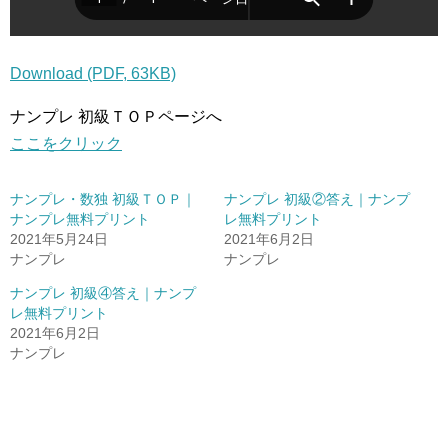
Download (PDF, 63KB)
ナンプレ 初級ＴＯＰページへ
ここをクリック
ナンプレ・数独 初級ＴＯＰ｜
ナンプレ 初級②答え｜ナンプ
ナンプレ無料プリント
レ無料プリント
2021年5月24日
2021年6月2日
ナンプレ
ナンプレ
ナンプレ 初級④答え｜ナンプ
レ無料プリント
2021年6月2日
ナンプレ