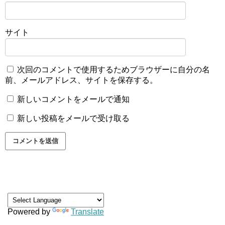
サイト
次回のコメントで使用するためブラウザーに自分の名
前、メールアドレス、サイトを保存する。
新しいコメントをメールで通知
新しい投稿をメールで受け取る
Powered by
Translate