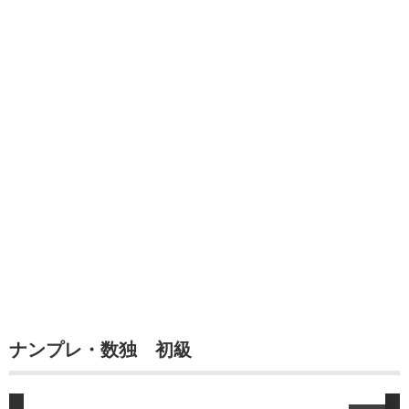
ナンプレ・数独 初級