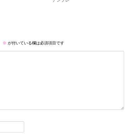
ナンプレ
。
※
が付いている欄は必須項目です