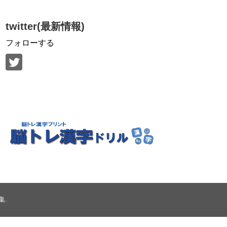
twitter(最新情報)
フォローする
集
.