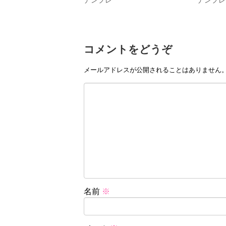
ナンプレ
ナンプレ
コメントをどうぞ
メールアドレスが公開されることはありません
名前
※