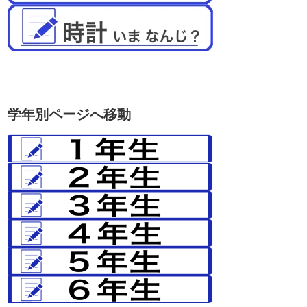
学年別ページへ移動