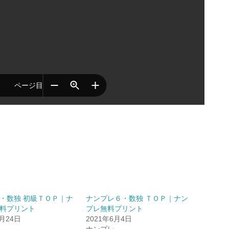
・数独 初級ＴＯＰ｜ナ
ナンプレ６・数独 ＴＯＰ｜ナン
料プリント
プレ無料プリント
5月24日
2021年6月4日