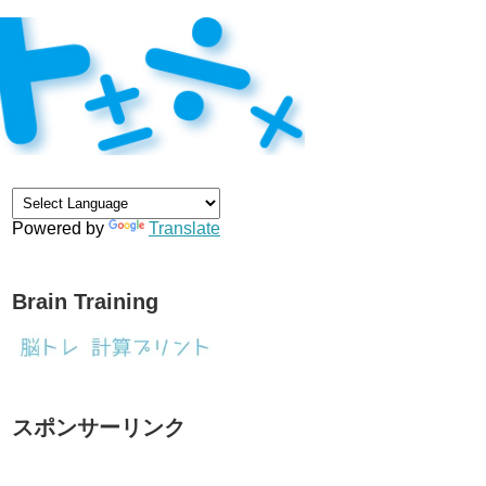
Powered by
Translate
Brain Training
スポンサーリンク