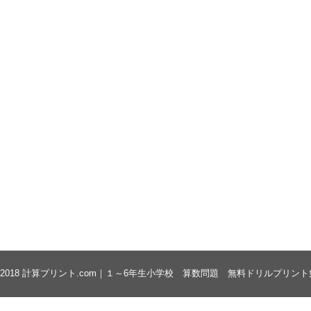
 2018
計算プリント.com｜１～6年生小学校 算数問題 無料ドリルプリント