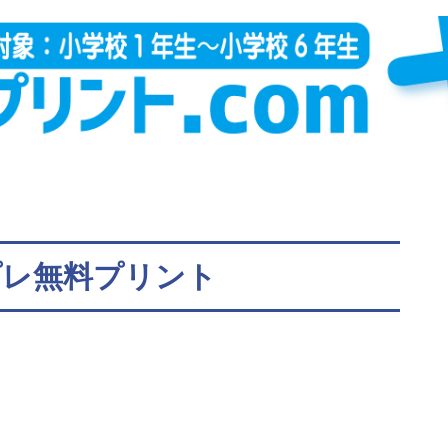
プレ無料プリント