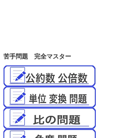
苦手問題 完全マスター