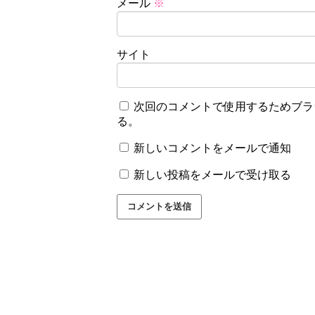
メール
※
サイト
次回のコメントで使用するためブラ
る。
新しいコメントをメールで通知
新しい投稿をメールで受け取る