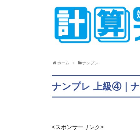
ホーム
ナンプレ
ナンプレ 上級④｜
<スポンサーリンク>