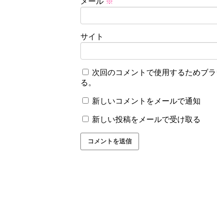
メール
※
サイト
次回のコメントで使用するためブラ
る。
新しいコメントをメールで通知
新しい投稿をメールで受け取る