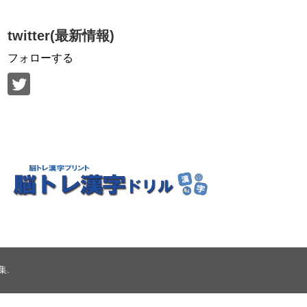
twitter(最新情報)
フォローする
集
.