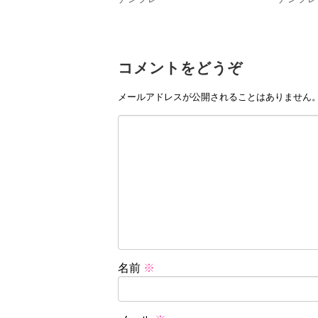
コメントをどうぞ
メールアドレスが公開されることはありません
名前
※