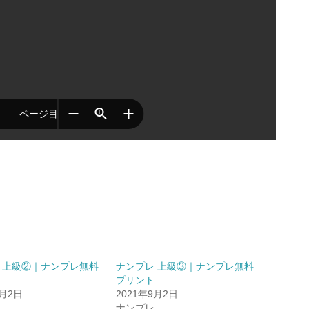
 上級②｜ナンプレ無料
ナンプレ 上級③｜ナンプレ無料
プリント
9月2日
2021年9月2日
ナンプレ