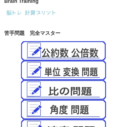
Brain Training
苦手問題 完全マスター