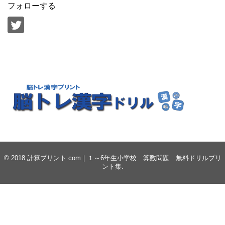
フォローする
© 2018
計算プリント.com｜１～6年生小学校 算数問題 無料ドリルプリ
ント集
.