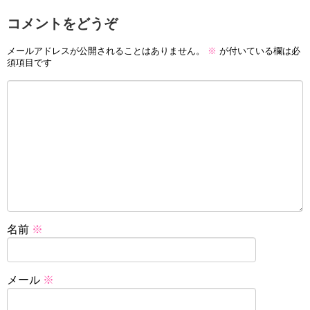
コメントをどうぞ
メールアドレスが公開されることはありません。
※
が付いている欄は必
須項目です
名前
※
メール
※