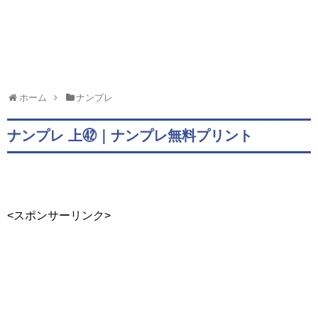
ホーム
ナンプレ
ナンプレ 上㊷｜ナンプレ無料プリント
<スポンサーリンク>