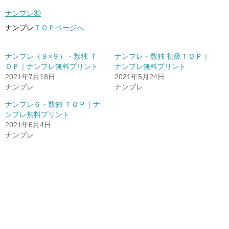
ナンプレ㊸
ナンプレ
ＴＯＰページへ
ナンプレ（９×９）・数独 Ｔ
ナンプレ・数独 初級ＴＯＰ｜
ＯＰ｜ナンプレ無料プリント
ナンプレ無料プリント
2021年7月18日
2021年5月24日
ナンプレ
ナンプレ
ナンプレ６・数独 ＴＯＰ｜ナ
ンプレ無料プリント
2021年6月4日
ナンプレ