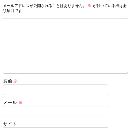
メールアドレスが公開されることはありません。
※
が付いている欄は必
須項目です
名前
※
メール
※
サイト