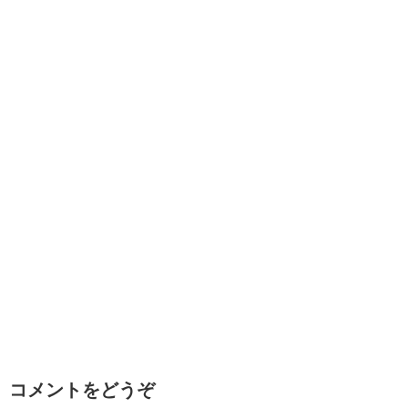
コメントをどうぞ