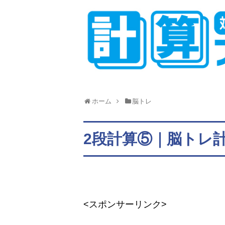
ホーム
脳トレ
2段計算⑤｜脳トレ
<スポンサーリンク>