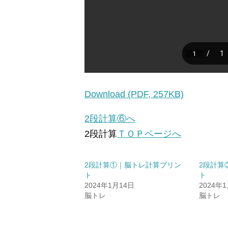
Download (PDF, 257KB)
2段計算⑥へ
2段計算
ＴＯＰページへ
2段計算①｜脳トレ計算プリン
2段計算
ト
ト
2024年1月14日
2024年
脳トレ
脳トレ