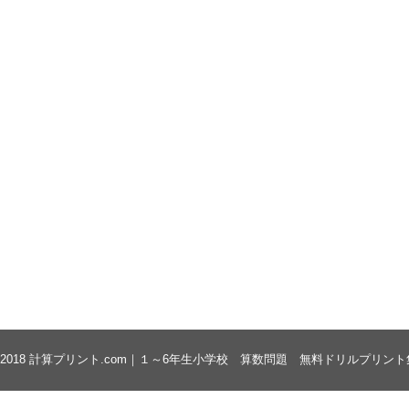
 2018
計算プリント.com｜１～6年生小学校 算数問題 無料ドリルプリント