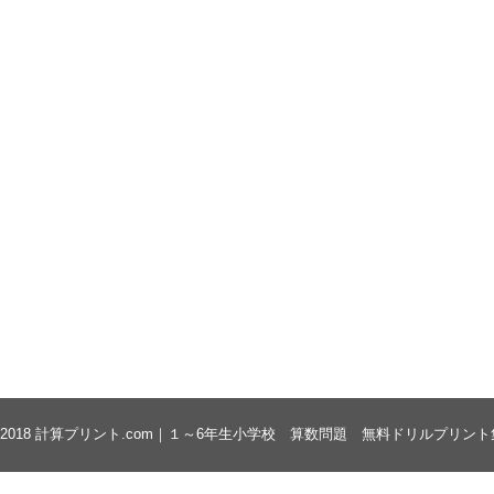
 2018
計算プリント.com｜１～6年生小学校 算数問題 無料ドリルプリント