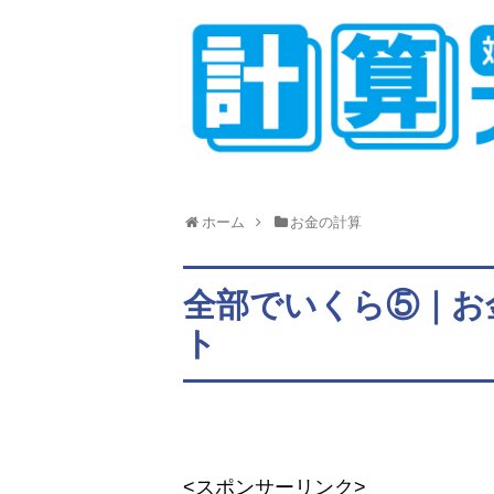
ホーム
お金の計算
全部でいくら⑤｜お
ト
<スポンサーリンク>